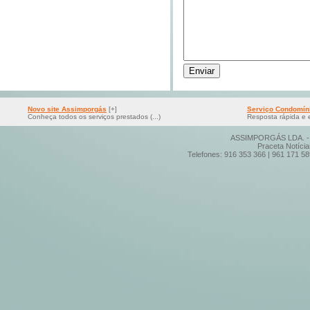
Novo site Assimporgás
[+]
Serviço Condomíni
Conheça todos os serviços prestados (...)
Resposta rápida e e
ASSIMPORGÁS LDA. - I
Praceta Notíci
Telefones: 916 353 366 | 961 171 58